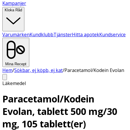
Kampanjer
Kloka Råd
Varumärken
Kundklubb
Tjänster
Hitta apotek
Kundservice
Mina Recept
Hem
/
Sökbar, ej köpb, ej kat
/
Paracetamol/Kodein Evolan
Läkemedel
Paracetamol/Kodein
Evolan, tablett 500 mg/30
mg, 105 tablett(er)