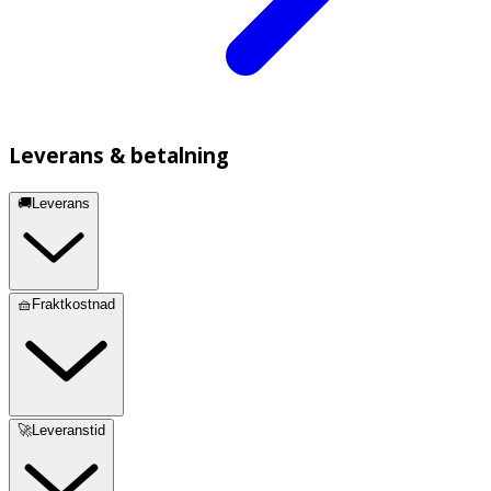
Leverans & betalning
🚚Leverans
🧺Fraktkostnad
🚀Leveranstid