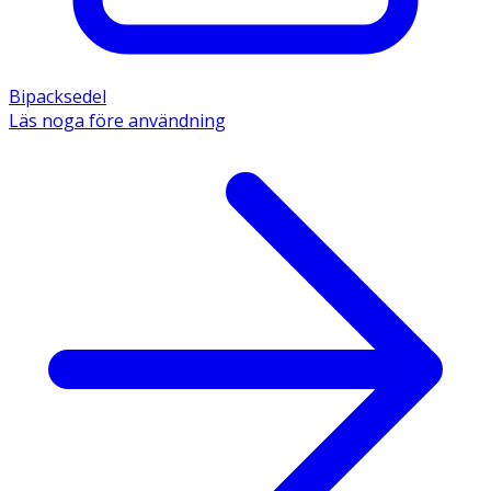
Bipacksedel
Läs noga före användning