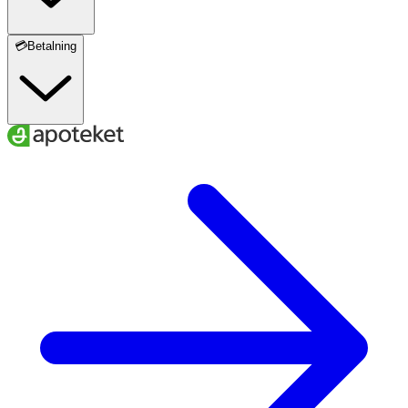
💳Betalning