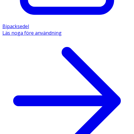
Bipacksedel
Läs noga före användning