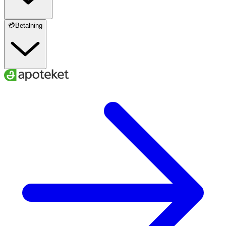
💳Betalning