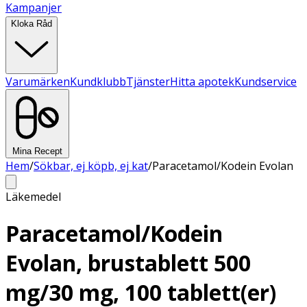
Kampanjer
Kloka Råd
Varumärken
Kundklubb
Tjänster
Hitta apotek
Kundservice
Mina Recept
Hem
/
Sökbar, ej köpb, ej kat
/
Paracetamol/Kodein Evolan
Läkemedel
Paracetamol/Kodein
Evolan, brustablett 500
mg/30 mg, 100 tablett(er)