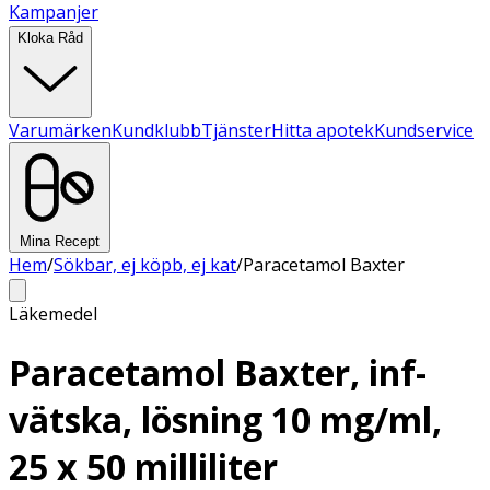
Kampanjer
Kloka Råd
Varumärken
Kundklubb
Tjänster
Hitta apotek
Kundservice
Mina Recept
Hem
/
Sökbar, ej köpb, ej kat
/
Paracetamol Baxter
Läkemedel
Paracetamol Baxter, inf-
vätska, lösning 10 mg/ml,
25 x 50 milliliter