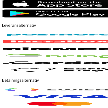
Leveransalternativ
Betalningsalternativ