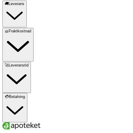
🚚Leverans
🧺Fraktkostnad
🚀Leveranstid
💳Betalning