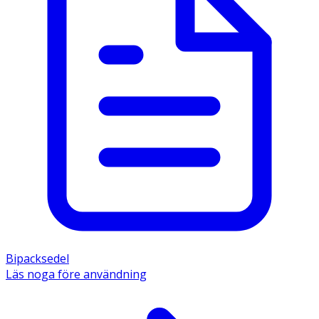
Bipacksedel
Läs noga före användning