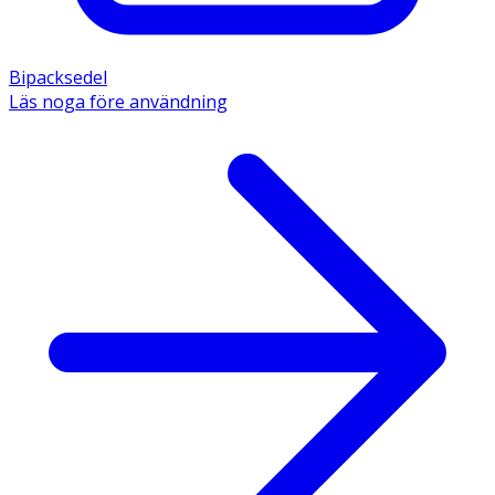
Bipacksedel
Läs noga före användning