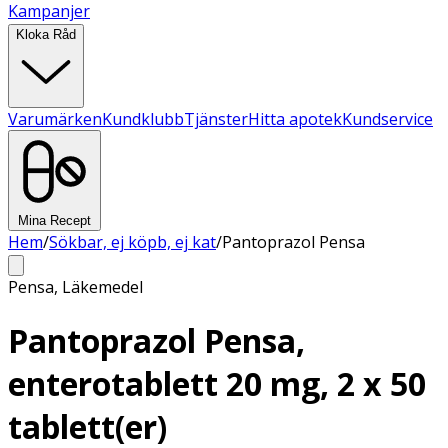
Kampanjer
Kloka Råd
Varumärken
Kundklubb
Tjänster
Hitta apotek
Kundservice
Mina Recept
Hem
/
Sökbar, ej köpb, ej kat
/
Pantoprazol Pensa
Pensa
,
Läkemedel
Pantoprazol Pensa,
enterotablett 20 mg, 2 x 50
tablett(er)