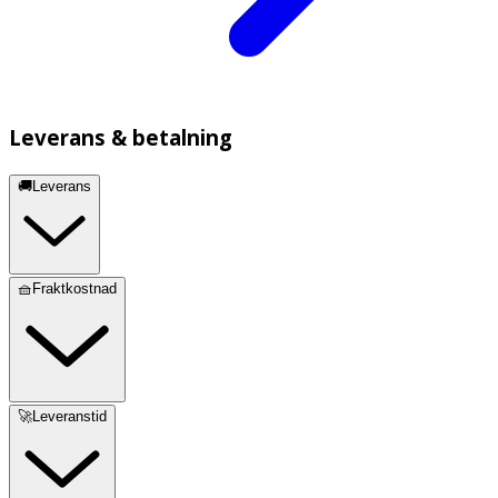
Leverans & betalning
🚚Leverans
🧺Fraktkostnad
🚀Leveranstid