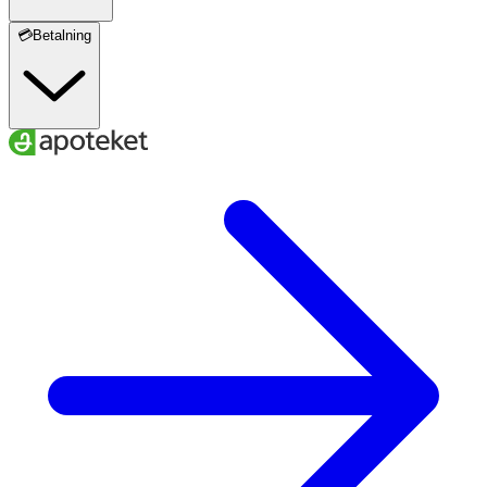
💳Betalning