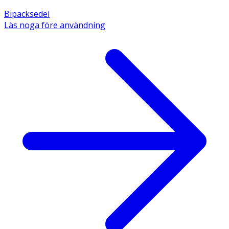
Bipacksedel
Läs noga före användning