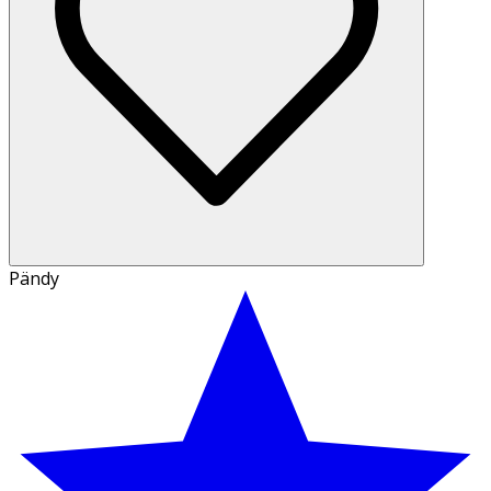
Pändy