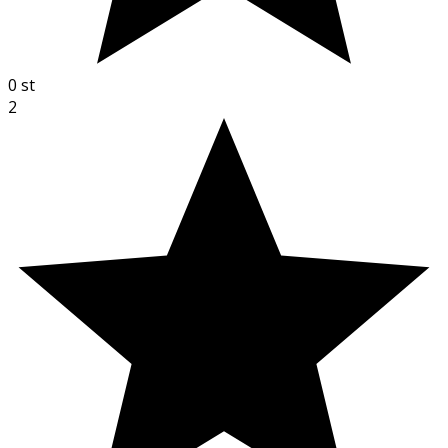
0
st
2