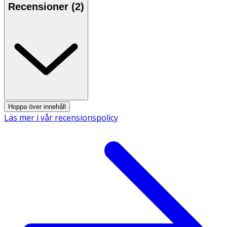
Fett
17 g
8,5 g
Recensioner (
2
)
- varav mättat fett
1,3 g
0,7 g
Kolhydrat
59 g
30 g
- varav sockerarter
3,2 g
1,6 g
Hoppa över innehåll
Fiber
5,2 g
2,6 g
Läs mer i vår recensionspolicy
Protein
13 g
6,5 g
Salt
2,9 g
1,5 g
Innehåll
Mjöl av röda linser (42%), majsmjöl, rapsolja, rismjöl,