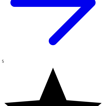
kryddmix (rismjöl, salt, vitlök, socker, chili, lök, naturliga
smaker, jästextrakt, dextros, citron-juice/saft pulver,
kryddextrakt), salt. KAN INNEHÅLLA SPÅR AV GLUTEN
OCH MJÖLK.
5