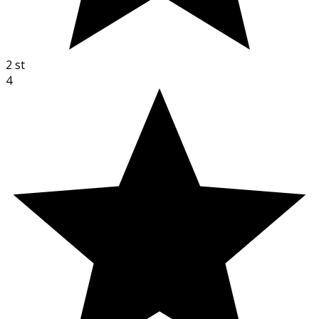
2
st
4