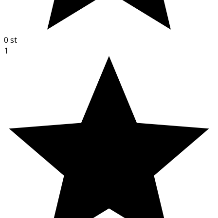
0
st
1