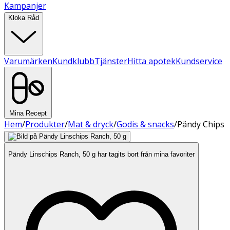
Kampanjer
Kloka Råd
Varumärken
Kundklubb
Tjänster
Hitta apotek
Kundservice
Mina Recept
Hem
/
Produkter
/
Mat & dryck
/
Godis & snacks
/
Pändy Chips
Pändy Linschips Ranch, 50 g har tagits bort från mina favoriter