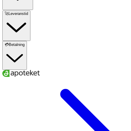
🚀Leveranstid
💳Betalning