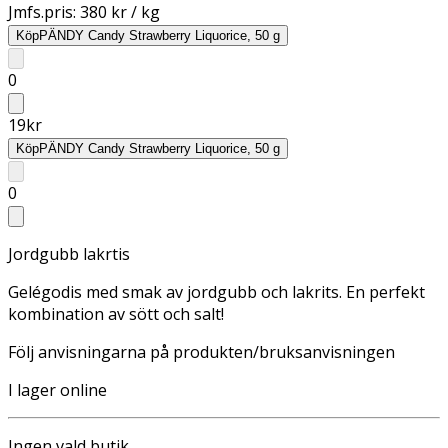
Jmfs.pris:
380 kr / kg
Köp
PÄNDY Candy Strawberry Liquorice, 50 g
0
19
kr
Köp
PÄNDY Candy Strawberry Liquorice, 50 g
0
Jordgubb lakrtis
Gelégodis med smak av jordgubb och lakrits. En perfekt
kombination av sött och salt!
Följ anvisningarna på produkten/bruksanvisningen
I lager online
Ingen vald butik