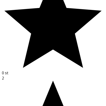
0
st
2