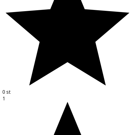
0
st
1