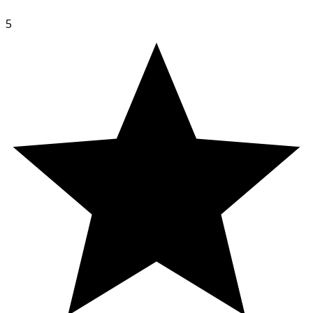
Fiber
50 g
25 g
5
Protein
6,4 g
3,2 g
Salt
0,13 g
0,07 g
Innehåll
Polydextros (fiber/kostfibre), isomalto-oligosackarider*,
sötningsmedel/søtstoff/sødestoff (erytritol, acesulfam-K,
sukralos), vatten, gelatin (nöt), lakrits, surhetsreglerande
medel/surhedsregulerende middel (E296), aromer,
färgämnen (E153, svart morot),
ytbehandlingmedel/overflatebehandlingsmiddel
(erytritol, E296, E903), koksalt. *Glukoskälla/en kilde til
glucose.