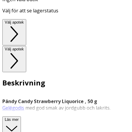
Välj för att se lagerstatus
Välj apotek
Välj apotek
Beskrivning
Pändy Candy Strawberry Liquorice , 50 g
Gelégodis
med god smak av jordgubb och lakrits.
Gelégodis med god smak av jordgubb och lakrits. En
Läs mer
perfekt kombination av sött och salt! Endast 1 g socker