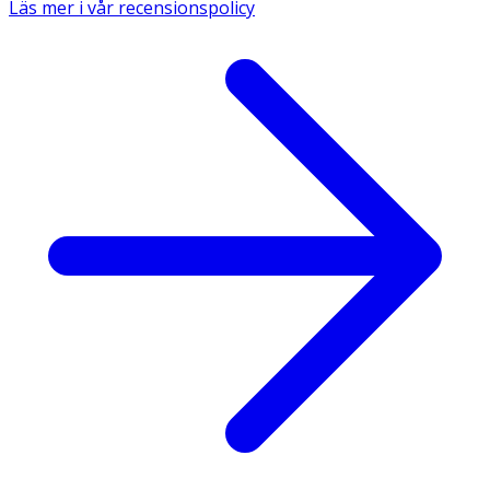
Läs mer i vår recensionspolicy
Näringsinnehåll
100 g
50 g
Energi kj/kcal
599/150
299/70
Fett
0,0 g
0,0 g
- varav mättat
0,0 g
0,0 g
fett
Kolhydrat
16 g
8 g
- varav
1,2 g
0,6 g
sockerarter
- varav polyoler
12,6 g
6,3 g