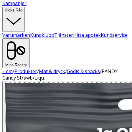
Kampanjer
Kloka Råd
Varumärken
Kundklubb
Tjänster
Hitta apotek
Kundservice
Mina Recept
Hem
/
Produkter
/
Mat & dryck
/
Godis & snacks
/
PÄNDY
Candy Strawb/Liqu.