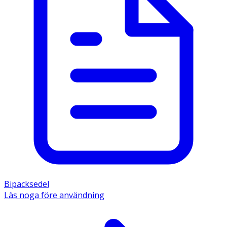
Bipacksedel
Läs noga före användning