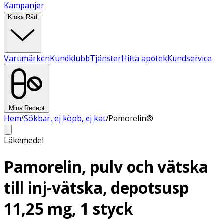
Kampanjer
Kloka Råd
Varumärken
Kundklubb
Tjänster
Hitta apotek
Kundservice
Mina Recept
Hem
/
Sökbar, ej köpb, ej kat
/
Pamorelin®
Läkemedel
Pamorelin, pulv och vätska
till inj-vätska, depotsusp
11,25 mg, 1 styck