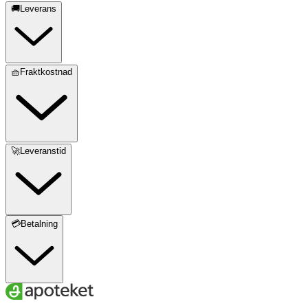
🚚Leverans
🧺Fraktkostnad
🚀Leveranstid
💳Betalning