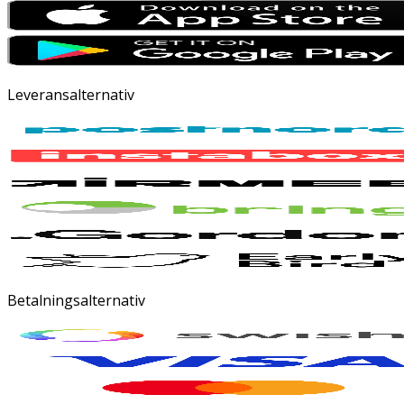
Leveransalternativ
Betalningsalternativ