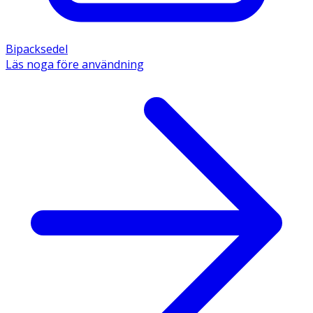
Bipacksedel
Läs noga före användning