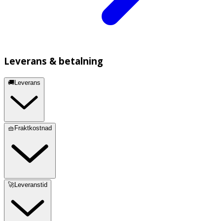
Leverans & betalning
🚚Leverans
🧺Fraktkostnad
🚀Leveranstid