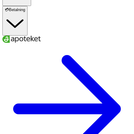
💳Betalning