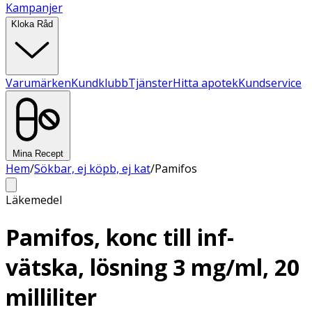
Kampanjer
Kloka Råd
Varumärken
Kundklubb
Tjänster
Hitta apotek
Kundservice
Mina Recept
Hem
/
Sökbar, ej köpb, ej kat
/
Pamifos
Läkemedel
Pamifos, konc till inf-
vätska, lösning 3 mg/ml, 20
milliliter