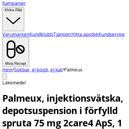
Kampanjer
Kloka Råd
Varumärken
Kundklubb
Tjänster
Hitta apotek
Kundservice
Mina Recept
Hem
/
Sökbar, ej köpb, ej kat
/
Palmeux
Läkemedel
Palmeux, injektionsvätska,
depotsuspension i förfylld
spruta 75 mg 2care4 ApS, 1