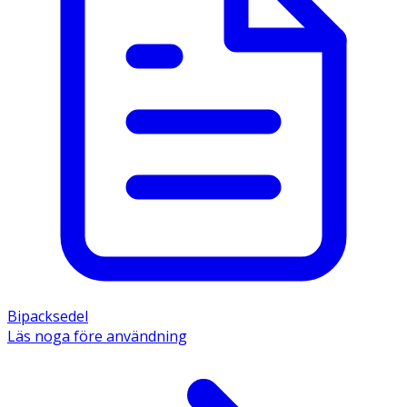
Bipacksedel
Läs noga före användning