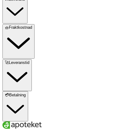
🧺Fraktkostnad
🚀Leveranstid
💳Betalning