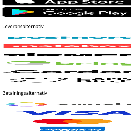
Leveransalternativ
Betalningsalternativ