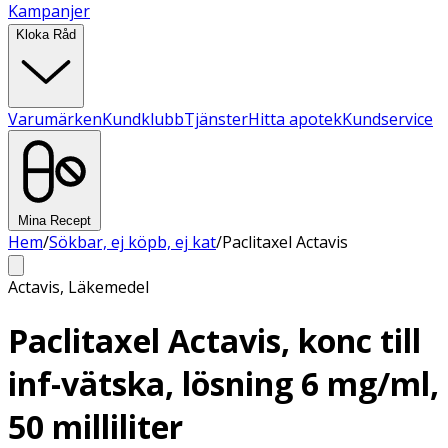
Kampanjer
Kloka Råd
Varumärken
Kundklubb
Tjänster
Hitta apotek
Kundservice
Mina Recept
Hem
/
Sökbar, ej köpb, ej kat
/
Paclitaxel Actavis
Actavis
,
Läkemedel
Paclitaxel Actavis, konc till
inf-vätska, lösning 6 mg/ml,
50 milliliter