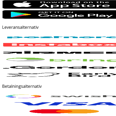
Leveransalternativ
Betalningsalternativ