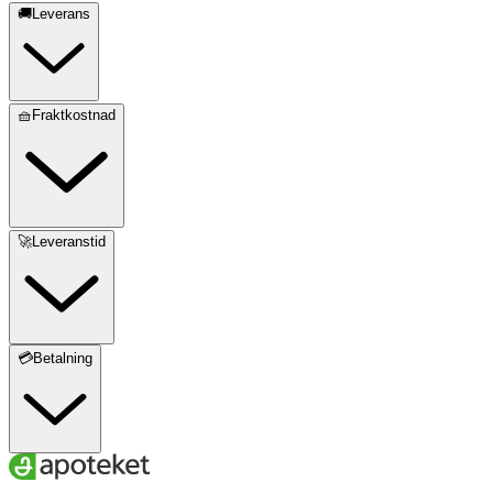
🚚Leverans
🧺Fraktkostnad
🚀Leveranstid
💳Betalning