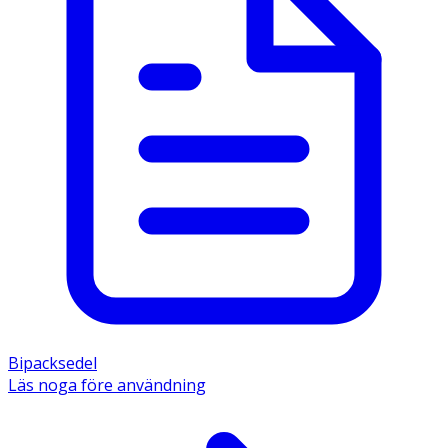
Bipacksedel
Läs noga före användning