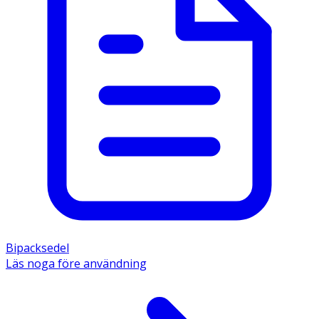
Bipacksedel
Läs noga före användning