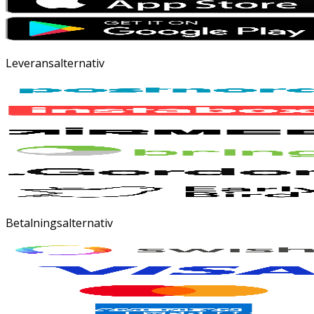
Leveransalternativ
Betalningsalternativ