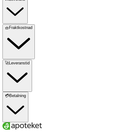
🧺Fraktkostnad
🚀Leveranstid
💳Betalning