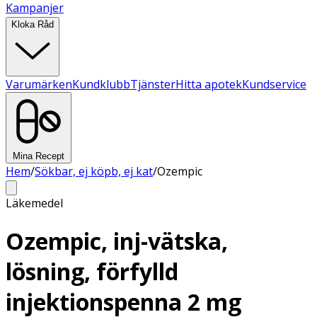
Kampanjer
Kloka Råd
Varumärken
Kundklubb
Tjänster
Hitta apotek
Kundservice
Mina Recept
Hem
/
Sökbar, ej köpb, ej kat
/
Ozempic
Läkemedel
Ozempic, inj-vätska,
lösning, förfylld
injektionspenna 2 mg