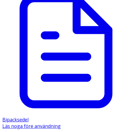
Bipacksedel
Läs noga före användning