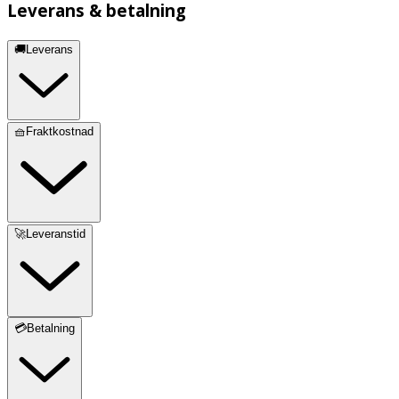
Leverans & betalning
🚚Leverans
🧺Fraktkostnad
🚀Leveranstid
💳Betalning