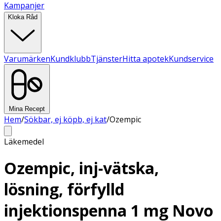
Kampanjer
Kloka Råd
Varumärken
Kundklubb
Tjänster
Hitta apotek
Kundservice
Mina Recept
Hem
/
Sökbar, ej köpb, ej kat
/
Ozempic
Läkemedel
Ozempic, inj-vätska,
lösning, förfylld
injektionspenna 1 mg Novo