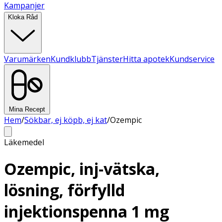
Kampanjer
Kloka Råd
Varumärken
Kundklubb
Tjänster
Hitta apotek
Kundservice
Mina Recept
Hem
/
Sökbar, ej köpb, ej kat
/
Ozempic
Läkemedel
Ozempic, inj-vätska,
lösning, förfylld
injektionspenna 1 mg