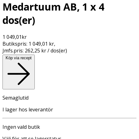
Medartuum AB, 1 x 4
dos(er)
1 049,01
kr
Butikspris:
1 049,01 kr
,
Jmfs.pris:
262,25 kr / dos(er)
Köp via recept
Semaglutid
I lager hos leverantör
Ingen vald butik
Välj för att se lagerstatus