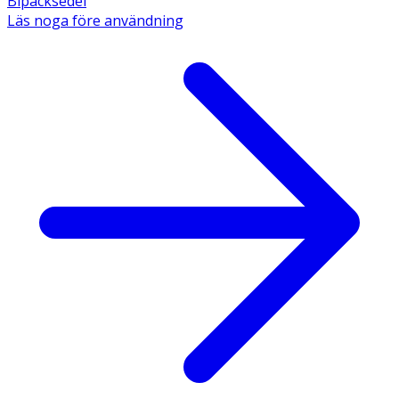
Bipacksedel
Läs noga före användning