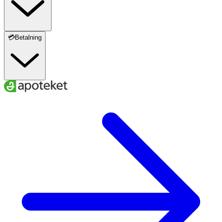
💳Betalning