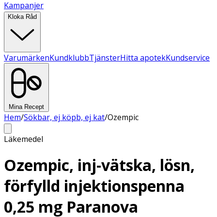
Kampanjer
Kloka Råd
Varumärken
Kundklubb
Tjänster
Hitta apotek
Kundservice
Mina Recept
Hem
/
Sökbar, ej köpb, ej kat
/
Ozempic
Läkemedel
Ozempic, inj-vätska, lösn,
förfylld injektionspenna
0,25 mg Paranova