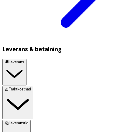
Leverans & betalning
🚚Leverans
🧺Fraktkostnad
🚀Leveranstid