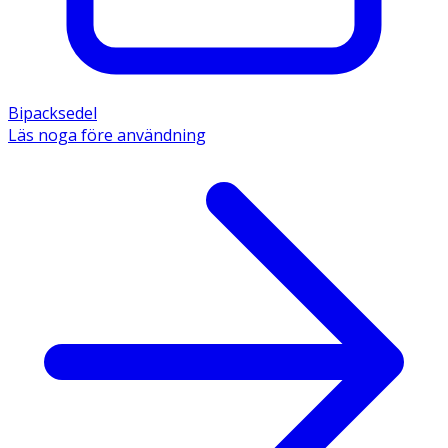
Bipacksedel
Läs noga före användning