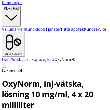
Kampanjer
Kloka Råd
Varumärken
Kundklubb
Tjänster
Hitta apotek
Kundservice
Mina Recept
Hem
/
Sökbar, ej köpb, ej kat
/
OxyNorm®
Läkemedel
OxyNorm, inj-vätska,
lösning 10 mg/ml, 4 x 20
milliliter