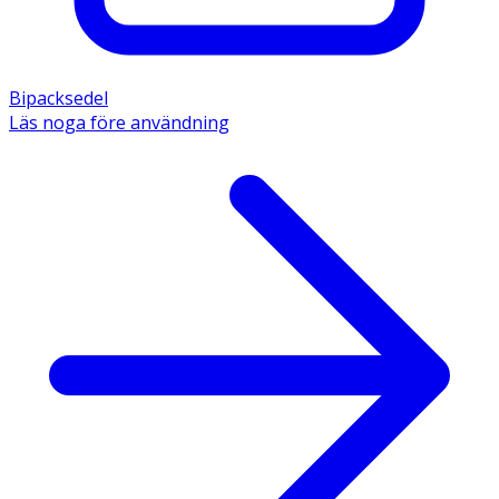
Bipacksedel
Läs noga före användning