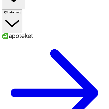
💳Betalning