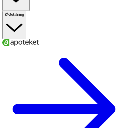
💳Betalning