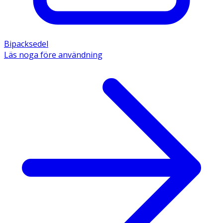
Bipacksedel
Läs noga före användning