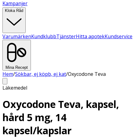
Kampanjer
Kloka Råd
Varumärken
Kundklubb
Tjänster
Hitta apotek
Kundservice
Mina Recept
Hem
/
Sökbar, ej köpb, ej kat
/
Oxycodone Teva
Läkemedel
Oxycodone Teva, kapsel,
hård 5 mg, 14
kapsel/kapslar