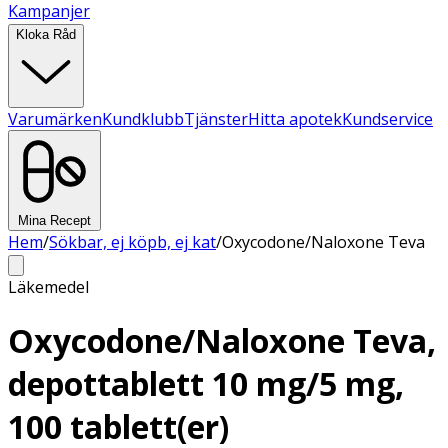
Kampanjer
Kloka Råd
Varumärken
Kundklubb
Tjänster
Hitta apotek
Kundservice
Mina Recept
Hem
/
Sökbar, ej köpb, ej kat
/
Oxycodone/Naloxone Teva
Läkemedel
Oxycodone/Naloxone Teva,
depottablett 10 mg/5 mg,
100 tablett(er)