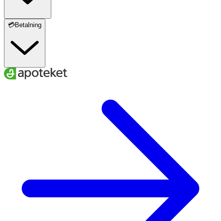
💳Betalning