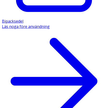
Bipacksedel
Läs noga före användning