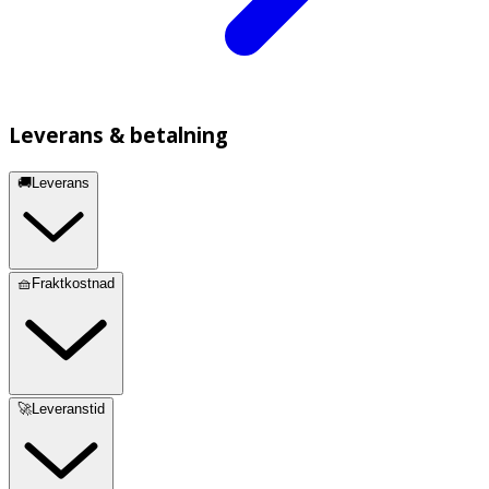
Leverans & betalning
🚚Leverans
🧺Fraktkostnad
🚀Leveranstid