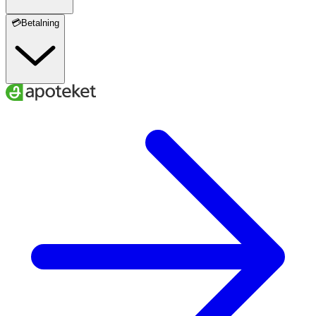
💳Betalning