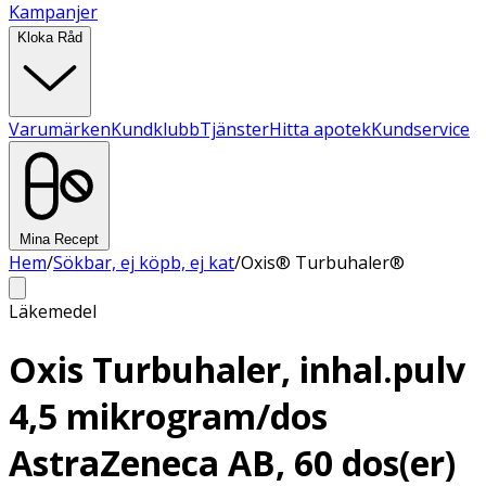
Kampanjer
Kloka Råd
Varumärken
Kundklubb
Tjänster
Hitta apotek
Kundservice
Mina Recept
Hem
/
Sökbar, ej köpb, ej kat
/
Oxis® Turbuhaler®
Läkemedel
Oxis Turbuhaler, inhal.pulv
4,5 mikrogram/dos
AstraZeneca AB, 60 dos(er)