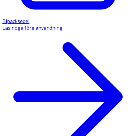
Bipacksedel
Läs noga före användning