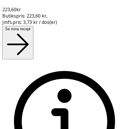
223,60
kr
Butikspris:
223,60 kr
,
Jmfs.pris:
3,73 kr / dos(er)
Se mina recept