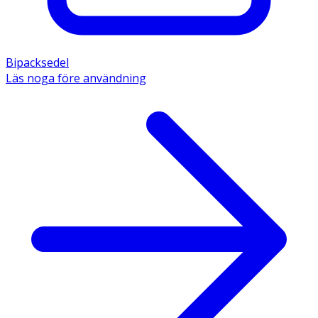
Bipacksedel
Läs noga före användning