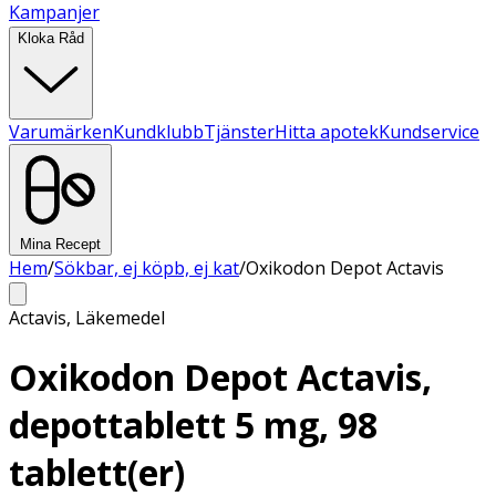
Kampanjer
Kloka Råd
Varumärken
Kundklubb
Tjänster
Hitta apotek
Kundservice
Mina Recept
Hem
/
Sökbar, ej köpb, ej kat
/
Oxikodon Depot Actavis
Actavis
,
Läkemedel
Oxikodon Depot Actavis,
depottablett 5 mg, 98
tablett(er)