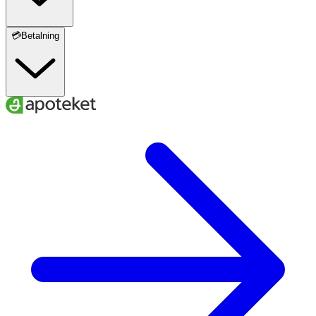
💳Betalning