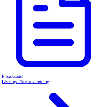
Bipacksedel
Läs noga före användning