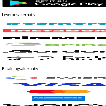
Leveransalternativ
Betalningsalternativ