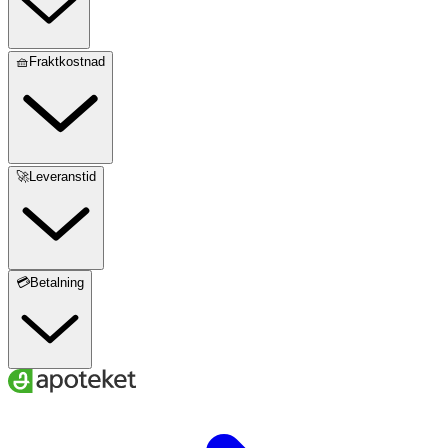
🧺Fraktkostnad
🚀Leveranstid
💳Betalning