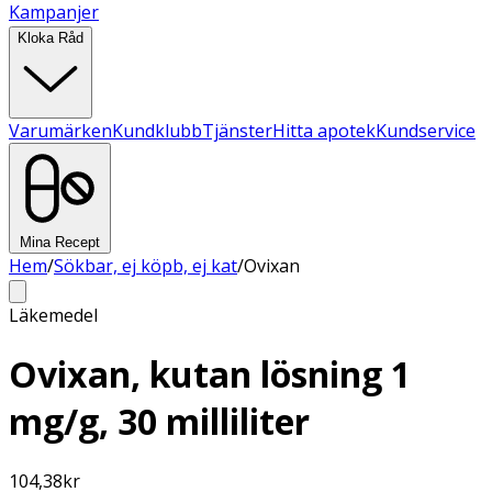
Kampanjer
Kloka Råd
Varumärken
Kundklubb
Tjänster
Hitta apotek
Kundservice
Mina Recept
Hem
/
Sökbar, ej köpb, ej kat
/
Ovixan
Läkemedel
Ovixan, kutan lösning 1
mg/g, 30 milliliter
104,38
kr