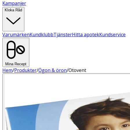
Kampanjer
Kloka Råd
Varumärken
Kundklubb
Tjänster
Hitta apotek
Kundservice
Mina Recept
Hem
/
Produkter
/
Ögon & öron
/
Otovent