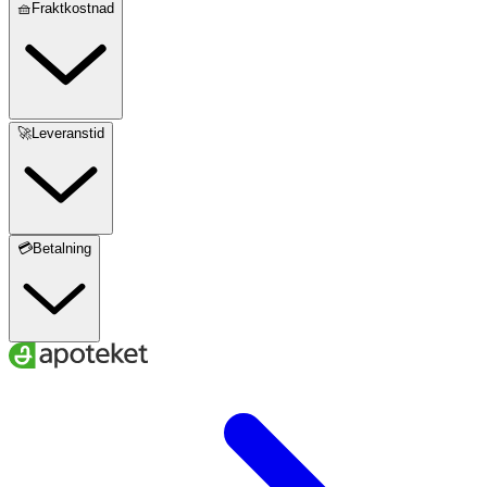
🧺Fraktkostnad
🚀Leveranstid
💳Betalning