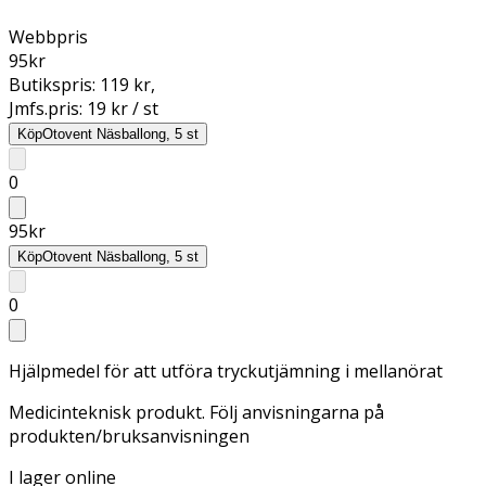
Webbpris
95
kr
Butikspris:
119 kr
,
Jmfs.pris:
19 kr / st
Köp
Otovent Näsballong, 5 st
0
95
kr
Köp
Otovent Näsballong, 5 st
0
Hjälpmedel för att utföra tryckutjämning i mellanörat
Medicinteknisk produkt. Följ anvisningarna på
produkten/bruksanvisningen
I lager online