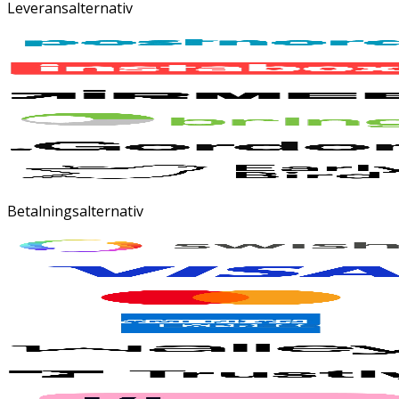
Leveransalternativ
Betalningsalternativ