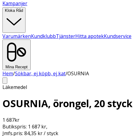
Kampanjer
Kloka Råd
Varumärken
Kundklubb
Tjänster
Hitta apotek
Kundservice
Mina Recept
Hem
/
Sökbar, ej köpb, ej kat
/
OSURNIA
Läkemedel
OSURNIA, örongel, 20 styck
1 687
kr
Butikspris:
1 687 kr
,
Jmfs.pris:
84,35 kr / styck