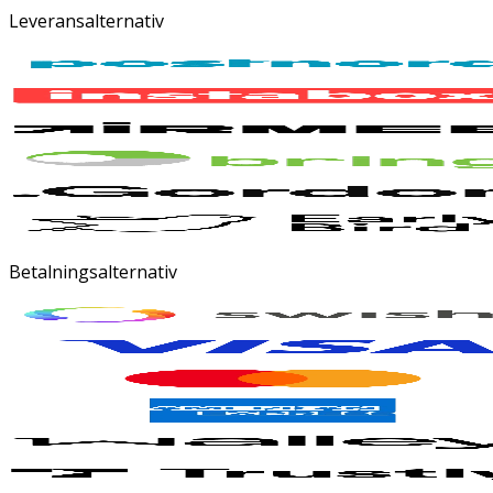
Leveransalternativ
Betalningsalternativ