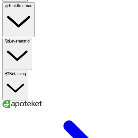
🧺Fraktkostnad
🚀Leveranstid
💳Betalning