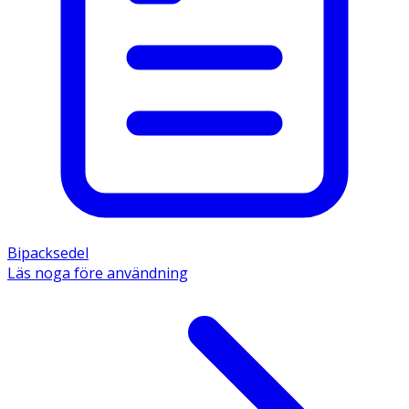
Bipacksedel
Läs noga före användning