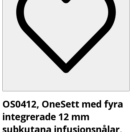
OS0412, OneSett med fyra
integrerade 12 mm
subkutana infusionsnålar,