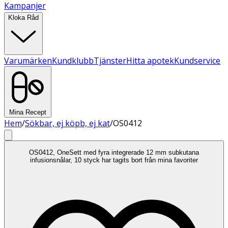
Kampanjer
Kloka Råd
Varumärken
Kundklubb
Tjänster
Hitta apotek
Kundservice
Mina Recept
Hem
/
Sökbar, ej köpb, ej kat
/
OS0412
OS0412, OneSett med fyra integrerade 12 mm subkutana
infusionsnålar, 10 styck har tagits bort från mina favoriter