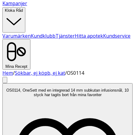
Kampanjer
Kloka Råd
Varumärken
Kundklubb
Tjänster
Hitta apotek
Kundservice
Mina Recept
Hem
/
Sökbar, ej köpb, ej kat
/
OS0114
OS0114, OneSett med en integrerad 14 mm subkutan infusionsnål, 10
styck har tagits bort från mina favoriter