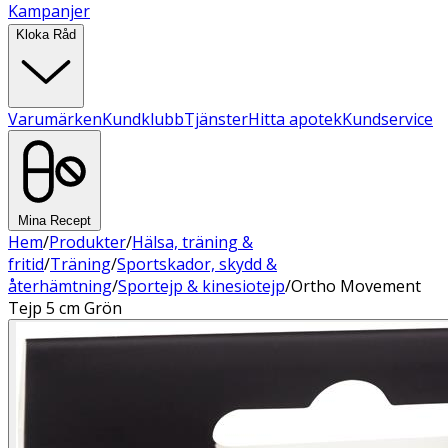
Kampanjer
Kloka Råd
Varumärken
Kundklubb
Tjänster
Hitta apotek
Kundservice
Mina Recept
Hem
/
Produkter
/
Hälsa, träning &
fritid
/
Träning
/
Sportskador, skydd &
återhämtning
/
Sportejp & kinesiotejp
/
Ortho Movement
Tejp 5 cm Grön