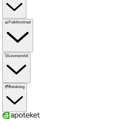
🧺Fraktkostnad
🚀Leveranstid
💳Betalning