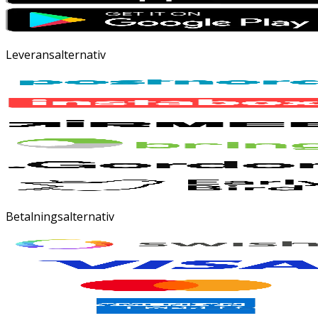
Leveransalternativ
Betalningsalternativ