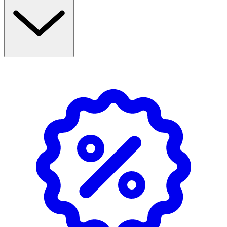
Svart.
Användning
- Justera skosnörena för att få en bekväm passform.
- Trä skosnörena genom mitthålet på ankaret inuti skon.
- Trä skosnörena tillbaka genom hålet nära tänderna.
- Vik skosnörena över tänderna, genom det tredje hålet i
botten.
- Se till att clipset är ordentligt åtdragna och klipp av de
överblivna snörena om det behövs.