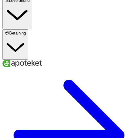
🚀Leveranstid
💳Betalning