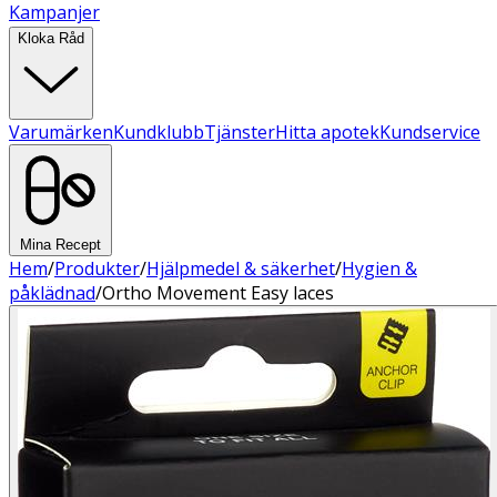
Kampanjer
Kloka Råd
Varumärken
Kundklubb
Tjänster
Hitta apotek
Kundservice
Mina Recept
Hem
/
Produkter
/
Hjälpmedel & säkerhet
/
Hygien &
påklädnad
/
Ortho Movement Easy laces