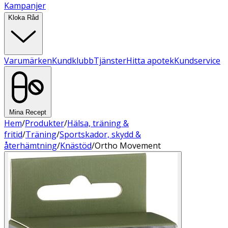
Kampanjer
Kloka Råd
Varumärken
Kundklubb
Tjänster
Hitta apotek
Kundservice
Mina Recept
Hem
/
Produkter
/
Hälsa, träning &
fritid
/
Träning
/
Sportskador, skydd &
återhämtning
/
Knästöd
/
Ortho Movement