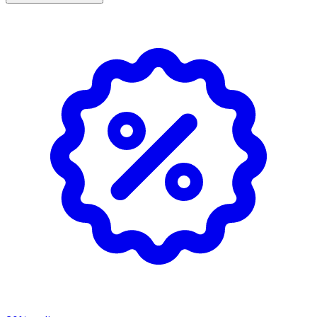
L/XL
35–43 cm
Mät 10 cm under patella.
Material
COVER: POLYAMIDE 95% POLYURETHANE 5% PADDING:
SILICONE RUBBER 100%