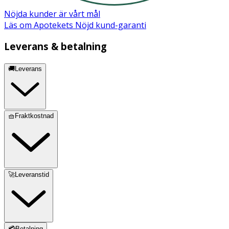
Nöjda kunder är vårt mål
Läs om Apotekets Nöjd kund-garanti
Leverans & betalning
🚚Leverans
🧺Fraktkostnad
🚀Leveranstid
💳Betalning