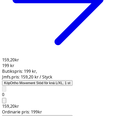
159,20
kr
199 kr
Butikspris:
199 kr
,
Jmfs.pris:
159,20 kr / Styck
Köp
Ortho Movement Stöd för knä L/XL, 1 st
0
159,20
kr
Ordinarie pris:
199
kr