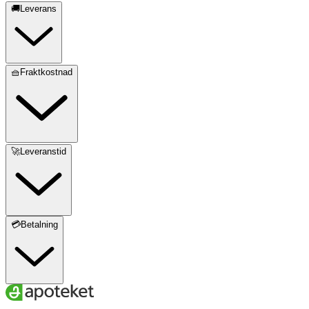
🚚Leverans
🧺Fraktkostnad
🚀Leveranstid
💳Betalning