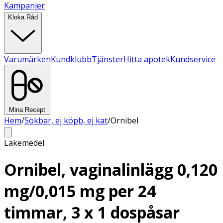
Kampanjer
Kloka Råd
Varumärken
Kundklubb
Tjänster
Hitta apotek
Kundservice
Mina Recept
Hem
/
Sökbar, ej köpb, ej kat
/
Ornibel
Läkemedel
Ornibel, vaginalinlägg 0,120
mg/0,015 mg per 24
timmar, 3 x 1 dospåsar