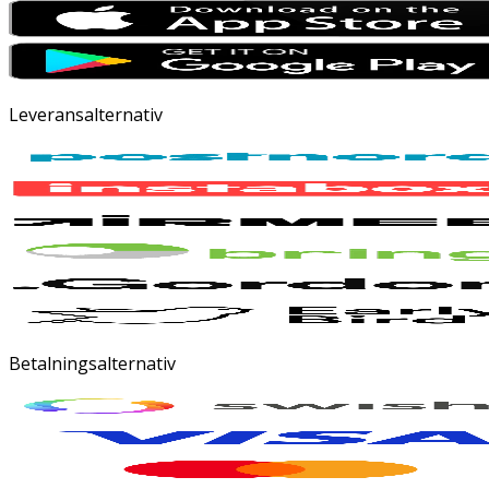
Leveransalternativ
Betalningsalternativ