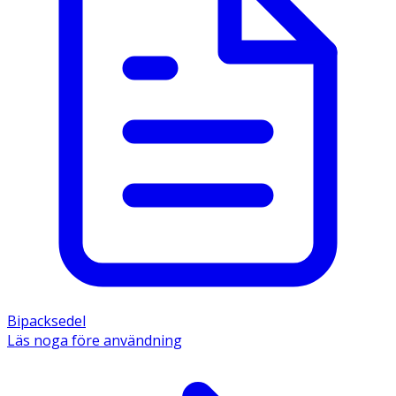
Bipacksedel
Läs noga före användning