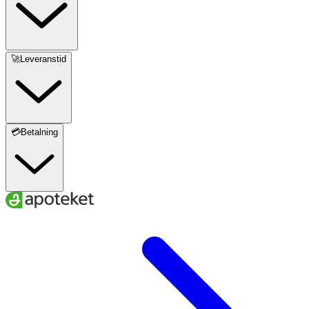
🚀Leveranstid
💳Betalning