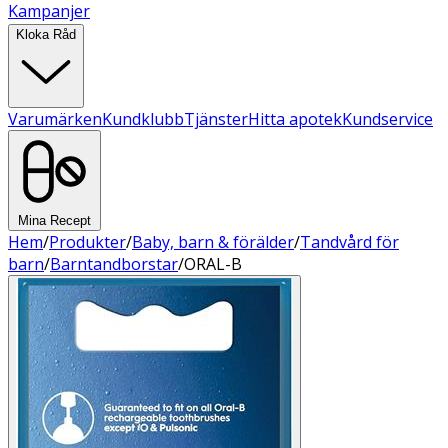
Kampanjer
Kloka Råd
Varumärken
Kundklubb
Tjänster
Hitta apotek
Kundservice
Mina Recept
Hem
/
Produkter
/
Baby, barn & förälder
/
Tandvård för
barn
/
Barntandborstar
/
ORAL-B