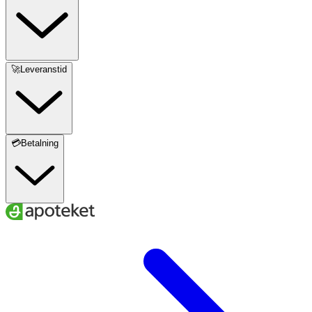
🚀Leveranstid
💳Betalning