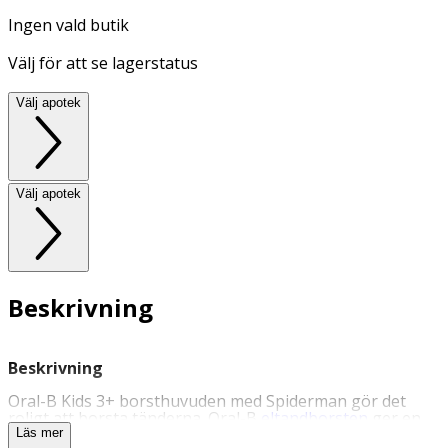
Ingen vald butik
Välj för att se lagerstatus
Välj apotek
Välj apotek
Beskrivning
Beskrivning
Oral-B Kids 3+ borsthuvuden med Spiderman gör det
roligt att borsta tänderna. Oral-B
eltandborsten
ger en
skonsam och effektiv rengöring, rekommenderad av
Läs mer