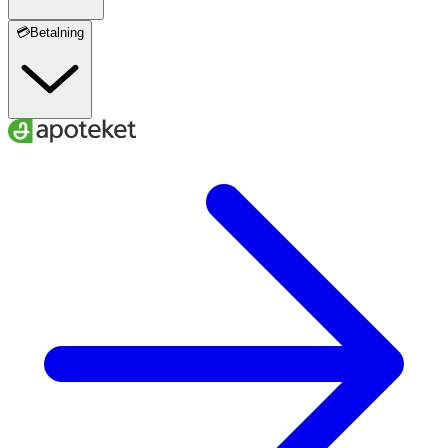
💳Betalning