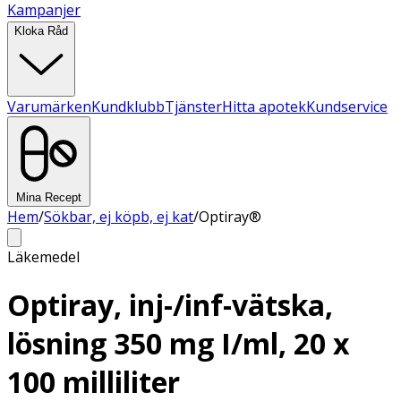
Kampanjer
Kloka Råd
Varumärken
Kundklubb
Tjänster
Hitta apotek
Kundservice
Mina Recept
Hem
/
Sökbar, ej köpb, ej kat
/
Optiray®
Läkemedel
Optiray, inj-/inf-vätska,
lösning 350 mg I/ml, 20 x
100 milliliter