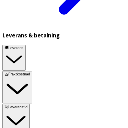
Leverans & betalning
🚚Leverans
🧺Fraktkostnad
🚀Leveranstid