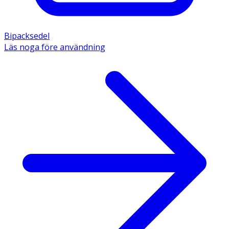
Bipacksedel
Läs noga före användning