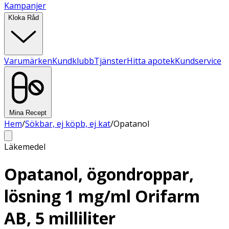
Kampanjer
Kloka Råd
Varumärken
Kundklubb
Tjänster
Hitta apotek
Kundservice
Mina Recept
Hem
/
Sökbar, ej köpb, ej kat
/
Opatanol
Läkemedel
Opatanol, ögondroppar,
lösning 1 mg/ml Orifarm
AB, 5 milliliter