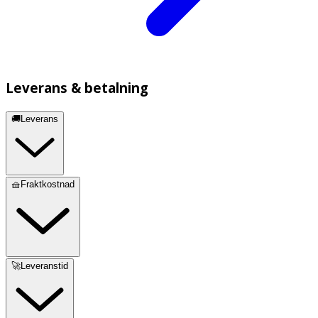
Leverans & betalning
🚚Leverans
🧺Fraktkostnad
🚀Leveranstid