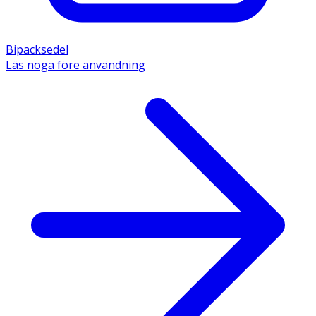
Bipacksedel
Läs noga före användning