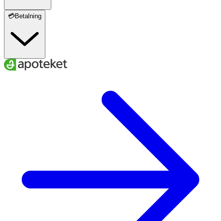
💳Betalning