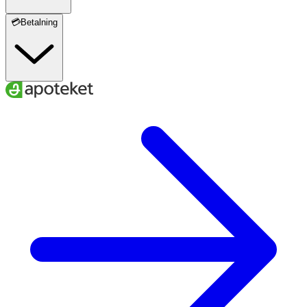
💳Betalning