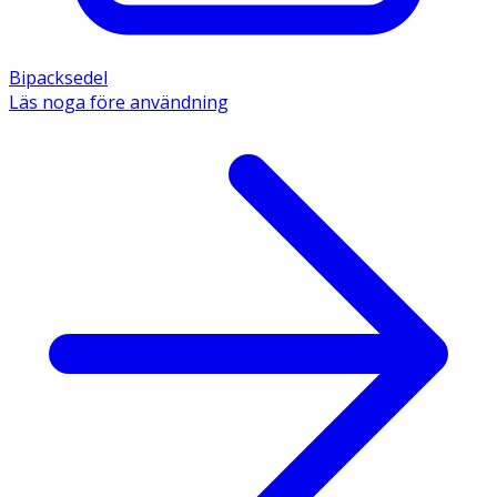
Bipacksedel
Läs noga före användning