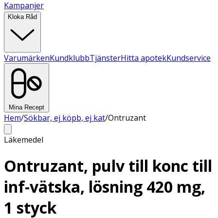
Kampanjer
Kloka Råd
Varumärken
Kundklubb
Tjänster
Hitta apotek
Kundservice
Mina Recept
Hem
/
Sökbar, ej köpb, ej kat
/
Ontruzant
Läkemedel
Ontruzant, pulv till konc till
inf-vätska, lösning 420 mg,
1 styck