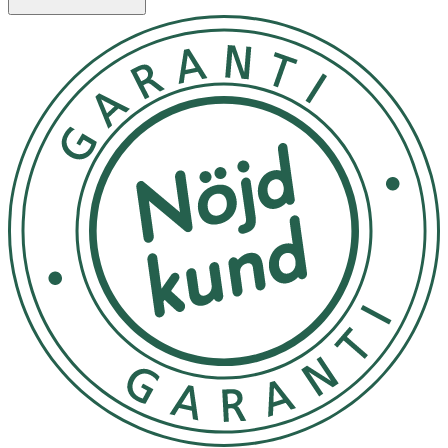
- Stretch-tight design – inga remmar eller tejp behövs
- Enkelt att ta på och av
- Passar vuxna
Användning
1. Öppna hålet i silikonskyddet så brett som möjligt.
2. Placera försiktigt benet i skyddet.
3. Kontrollera att skyddet täcker hela gipset eller
bandaget.
4. Räta ut silikonkanten och se till att den sluter tätt
mot huden.
Varning och säkerhet:
- Undvik direktkontakt mellan sår och skydd.
- Var försiktig när du gåt på vått underlag med skyddet