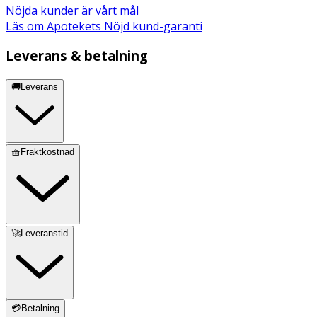
på.
Nöjda kunder är vårt mål
Läs om Apotekets Nöjd kund-garanti
- Föräldrarövervakning rekommenderas på grund av
potentiell risk för kvävning.
Leverans & betalning
- Undvik vassa och hårda föremål som kan skada skyddet.
🚚Leverans
Förvaring
Förvaras under normala förhållanden, ej i direkt solljus.
🧺Fraktkostnad
🚀Leveranstid
💳Betalning