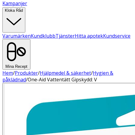
Kampanjer
Kloka Råd
Varumärken
Kundklubb
Tjänster
Hitta apotek
Kundservice
Mina Recept
Hem
/
Produkter
/
Hjälpmedel & säkerhet
/
Hygien &
påklädnad
/
One-Aid Vattentätt Gipskydd: V