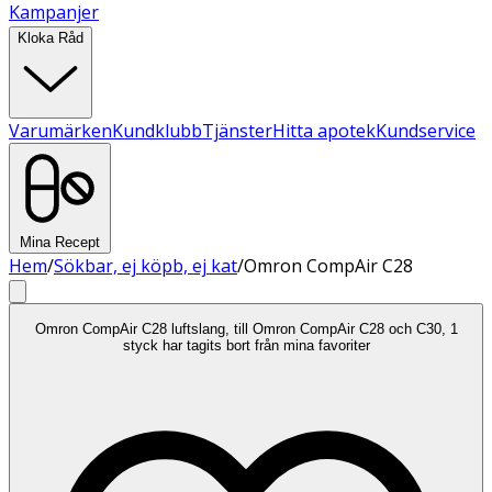
Kampanjer
Kloka Råd
Varumärken
Kundklubb
Tjänster
Hitta apotek
Kundservice
Mina Recept
Hem
/
Sökbar, ej köpb, ej kat
/
Omron CompAir C28
Omron CompAir C28 luftslang, till Omron CompAir C28 och C30, 1
styck har tagits bort från mina favoriter