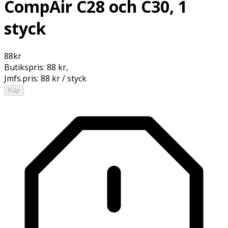
CompAir C28 och C30, 1
styck
88
kr
Butikspris:
88 kr
,
Jmfs.pris:
88 kr / styck
Köp