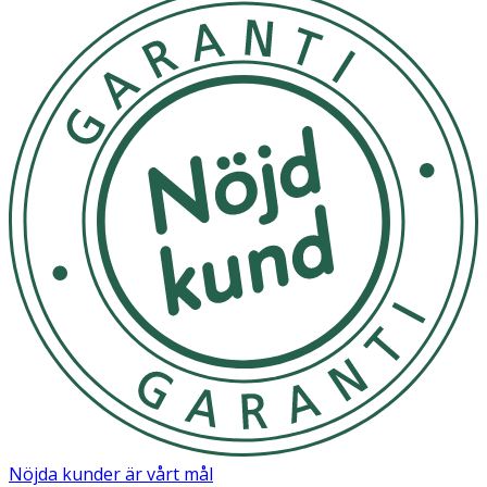
Nöjda kunder är vårt mål