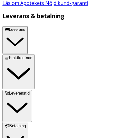
Läs om Apotekets Nöjd kund-garanti
Leverans & betalning
🚚Leverans
🧺Fraktkostnad
🚀Leveranstid
💳Betalning