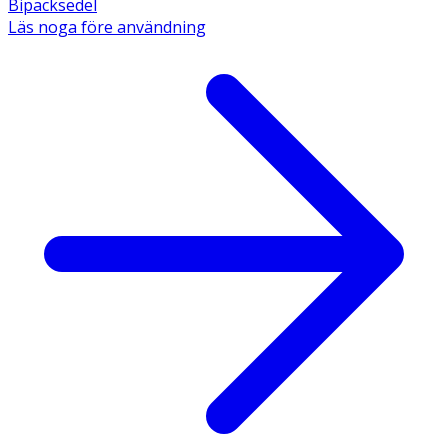
Bipacksedel
Läs noga före användning