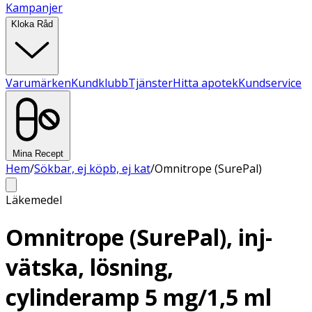
Kampanjer
Kloka Råd
Varumärken
Kundklubb
Tjänster
Hitta apotek
Kundservice
Mina Recept
Hem
/
Sökbar, ej köpb, ej kat
/
Omnitrope (SurePal)
Läkemedel
Omnitrope (SurePal), inj-
vätska, lösning,
cylinderamp 5 mg/1,5 ml