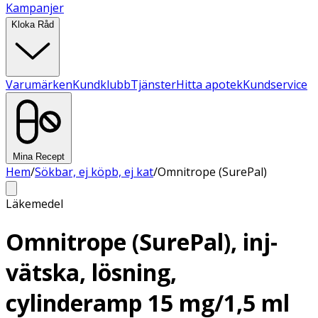
Kampanjer
Kloka Råd
Varumärken
Kundklubb
Tjänster
Hitta apotek
Kundservice
Mina Recept
Hem
/
Sökbar, ej köpb, ej kat
/
Omnitrope (SurePal)
Läkemedel
Omnitrope (SurePal), inj-
vätska, lösning,
cylinderamp 15 mg/1,5 ml