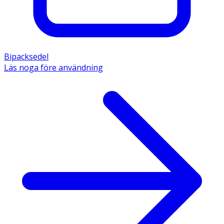
Bipacksedel
Läs noga före användning