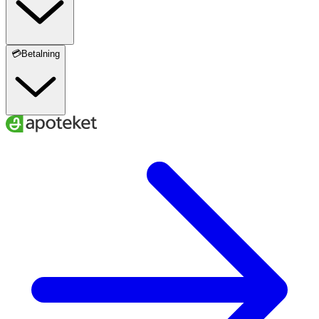
💳Betalning