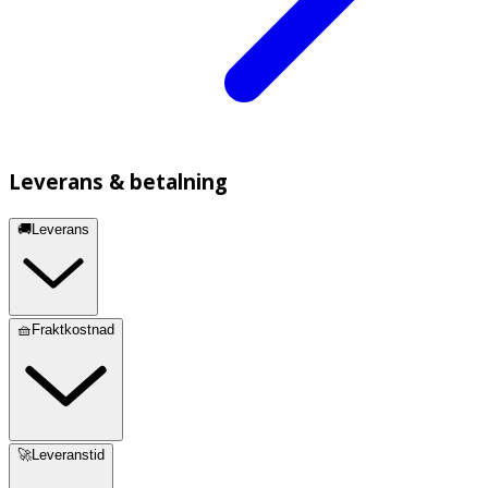
Leverans & betalning
🚚Leverans
🧺Fraktkostnad
🚀Leveranstid