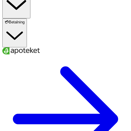
💳Betalning