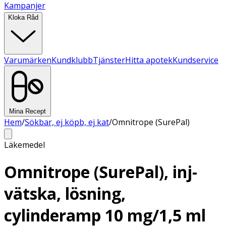
Kampanjer
Kloka Råd
Varumärken
Kundklubb
Tjänster
Hitta apotek
Kundservice
Mina Recept
Hem
/
Sökbar, ej köpb, ej kat
/
Omnitrope (SurePal)
Läkemedel
Omnitrope (SurePal), inj-
vätska, lösning,
cylinderamp 10 mg/1,5 ml