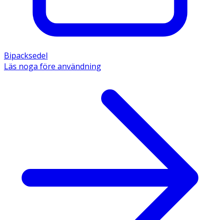
Bipacksedel
Läs noga före användning