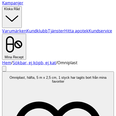
Kampanjer
Kloka Råd
Varumärken
Kundklubb
Tjänster
Hitta apotek
Kundservice
Mina Recept
Hem
/
Sökbar, ej köpb, ej kat
/
Omniplast
Omniplast, häfta, 5 m x 2,5 cm, 1 styck har tagits bort från mina
favoriter