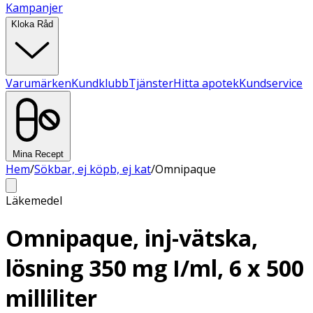
Kampanjer
Kloka Råd
Varumärken
Kundklubb
Tjänster
Hitta apotek
Kundservice
Mina Recept
Hem
/
Sökbar, ej köpb, ej kat
/
Omnipaque
Läkemedel
Omnipaque, inj-vätska,
lösning 350 mg I/ml, 6 x 500
milliliter