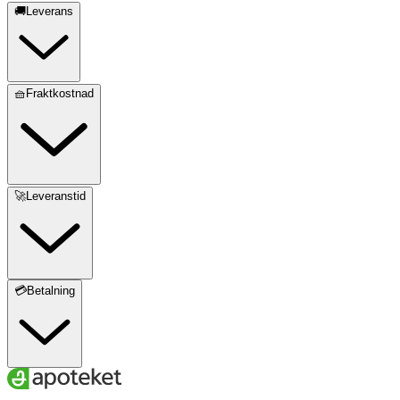
🚚Leverans
🧺Fraktkostnad
🚀Leveranstid
💳Betalning