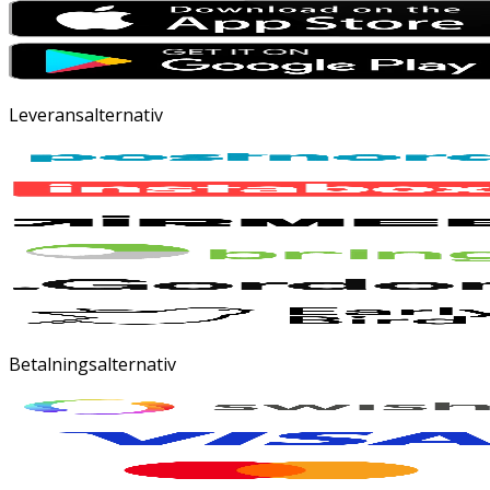
Leveransalternativ
Betalningsalternativ