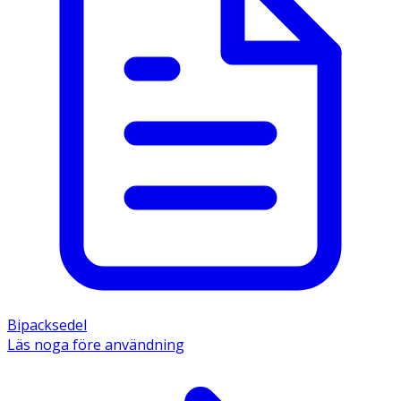
Bipacksedel
Läs noga före användning