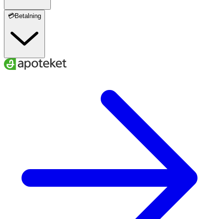
💳Betalning