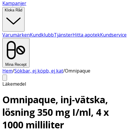
Kampanjer
Kloka Råd
Varumärken
Kundklubb
Tjänster
Hitta apotek
Kundservice
Mina Recept
Hem
/
Sökbar, ej köpb, ej kat
/
Omnipaque
Läkemedel
Omnipaque, inj-vätska,
lösning 350 mg I/ml, 4 x
1000 milliliter