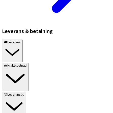
Leverans & betalning
🚚Leverans
🧺Fraktkostnad
🚀Leveranstid