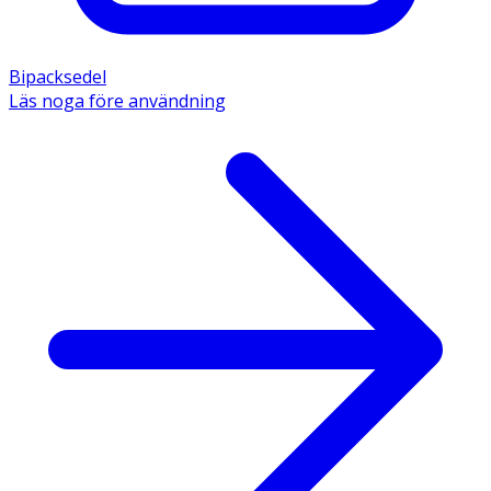
Bipacksedel
Läs noga före användning