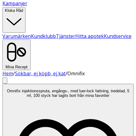
Kampanjer
Kloka Råd
Varumärken
Kundklubb
Tjänster
Hitta apotek
Kundservice
Mina Recept
Hem
/
Sökbar, ej köpb, ej kat
/
Omnifix
Omnifix injektionsspruta, engångs-, med luer-lock fattning, tredelad, 5
ml, 100 styck har tagits bort från mina favoriter