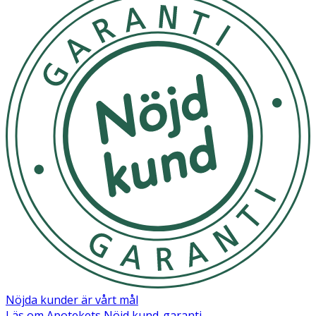
Nöjda kunder är vårt mål
Läs om Apotekets Nöjd kund-garanti