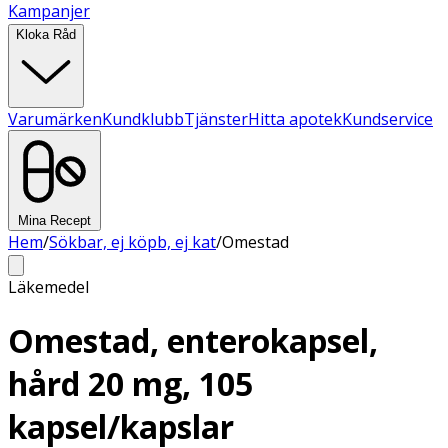
Kampanjer
Kloka Råd
Varumärken
Kundklubb
Tjänster
Hitta apotek
Kundservice
Mina Recept
Hem
/
Sökbar, ej köpb, ej kat
/
Omestad
Läkemedel
Omestad, enterokapsel,
hård 20 mg, 105
kapsel/kapslar