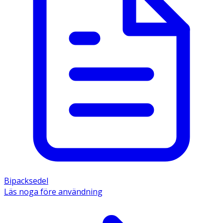
Bipacksedel
Läs noga före användning