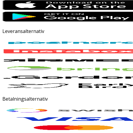
Leveransalternativ
Betalningsalternativ