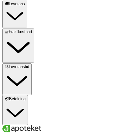
🚚Leverans
🧺Fraktkostnad
🚀Leveranstid
💳Betalning