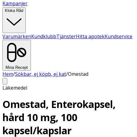
Kampanjer
Kloka Råd
Varumärken
Kundklubb
Tjänster
Hitta apotek
Kundservice
Mina Recept
Hem
/
Sökbar, ej köpb, ej kat
/
Omestad
Läkemedel
Omestad, Enterokapsel,
hård 10 mg, 100
kapsel/kapslar