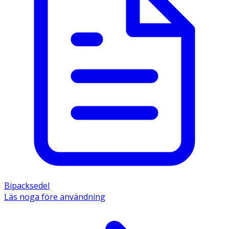
Bipacksedel
Läs noga före användning