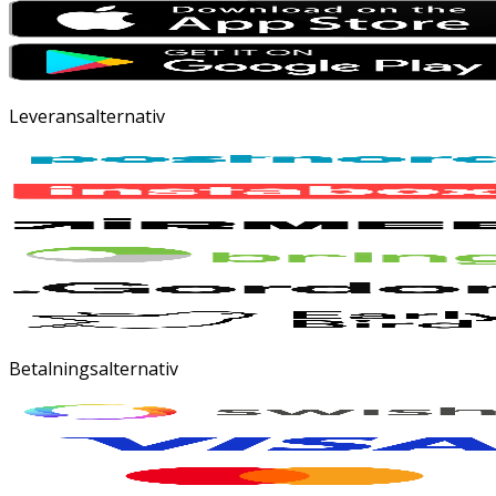
Leveransalternativ
Betalningsalternativ