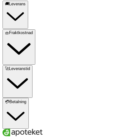
🚚Leverans
🧺Fraktkostnad
🚀Leveranstid
💳Betalning