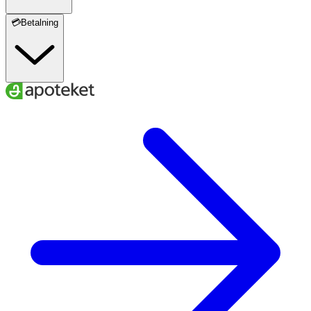
💳Betalning