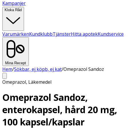
Kampanjer
Kloka Råd
Varumärken
Kundklubb
Tjänster
Hitta apotek
Kundservice
Mina Recept
Hem
/
Sökbar, ej köpb, ej kat
/
Omeprazol Sandoz
Omeprazol
,
Läkemedel
Omeprazol Sandoz,
enterokapsel, hård 20 mg,
100 kapsel/kapslar