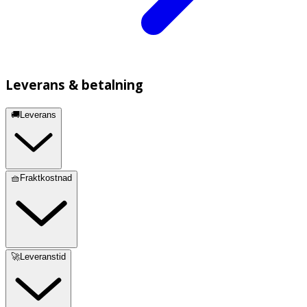
Leverans & betalning
🚚Leverans
🧺Fraktkostnad
🚀Leveranstid