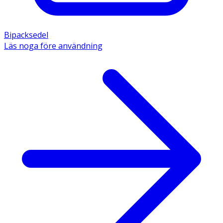
Bipacksedel
Läs noga före användning