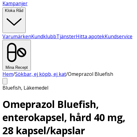
Kampanjer
Kloka Råd
Varumärken
Kundklubb
Tjänster
Hitta apotek
Kundservice
Mina Recept
Hem
/
Sökbar, ej köpb, ej kat
/
Omeprazol Bluefish
Bluefish
,
Läkemedel
Omeprazol Bluefish,
enterokapsel, hård 40 mg,
28 kapsel/kapslar