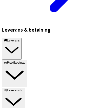
Leverans & betalning
🚚Leverans
🧺Fraktkostnad
🚀Leveranstid