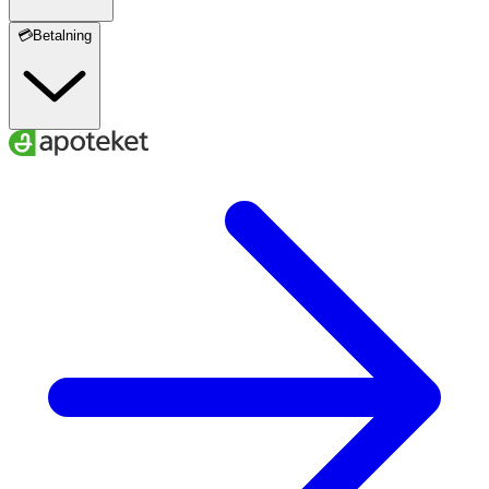
💳Betalning