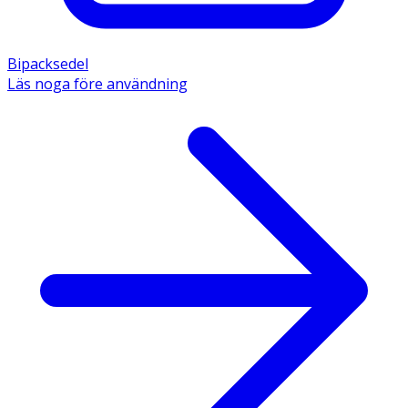
Bipacksedel
Läs noga före användning