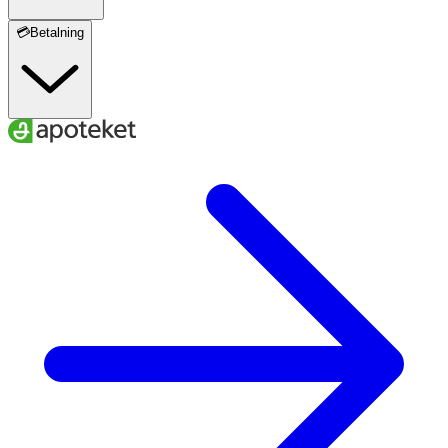
💳Betalning