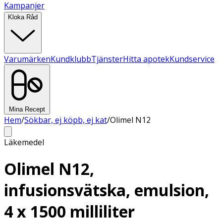
Kampanjer
Kloka Råd
Varumärken
Kundklubb
Tjänster
Hitta apotek
Kundservice
Mina Recept
Hem
/
Sökbar, ej köpb, ej kat
/
Olimel N12
Läkemedel
Olimel N12,
infusionsvätska, emulsion,
4 x 1500 milliliter