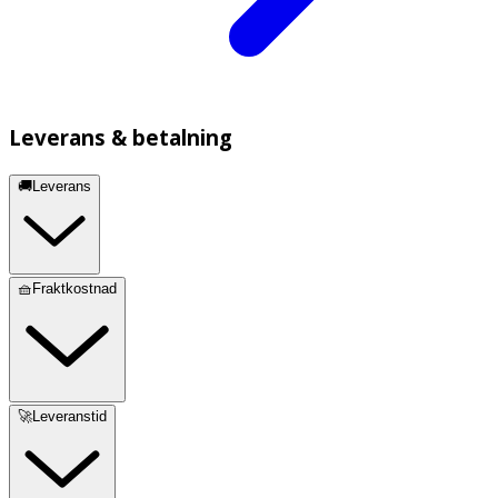
Leverans & betalning
🚚Leverans
🧺Fraktkostnad
🚀Leveranstid