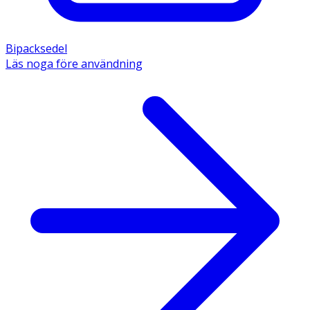
Bipacksedel
Läs noga före användning