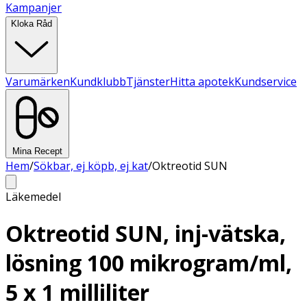
Kampanjer
Kloka Råd
Varumärken
Kundklubb
Tjänster
Hitta apotek
Kundservice
Mina Recept
Hem
/
Sökbar, ej köpb, ej kat
/
Oktreotid SUN
Läkemedel
Oktreotid SUN, inj-vätska,
lösning 100 mikrogram/ml,
5 x 1 milliliter