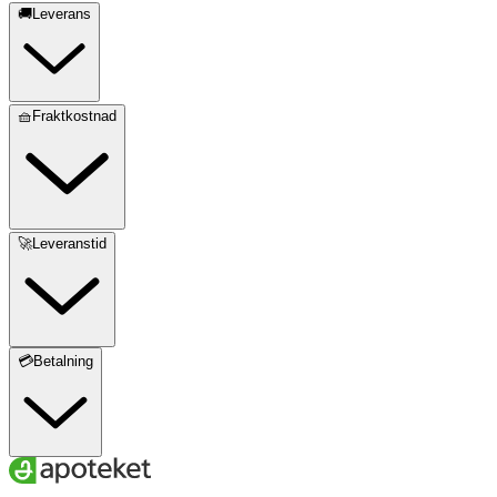
🚚Leverans
🧺Fraktkostnad
🚀Leveranstid
💳Betalning