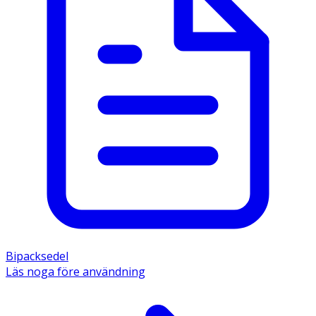
Bipacksedel
Läs noga före användning