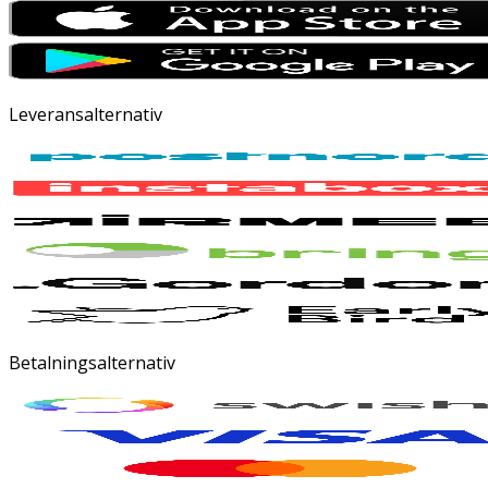
Leveransalternativ
Betalningsalternativ