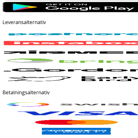
Leveransalternativ
Betalningsalternativ