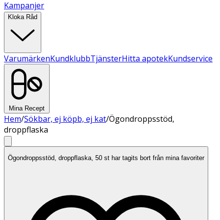
Kampanjer
Kloka Råd
Varumärken
Kundklubb
Tjänster
Hitta apotek
Kundservice
Mina Recept
Hem
/
Sökbar, ej köpb, ej kat
/
Ögondroppsstöd,
droppflaska
Ögondroppsstöd, droppflaska, 50 st har tagits bort från mina favoriter