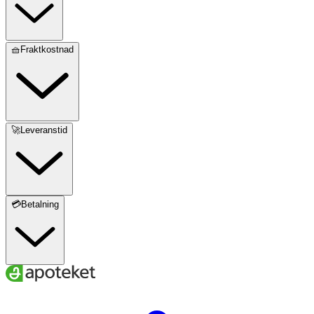
🧺Fraktkostnad
🚀Leveranstid
💳Betalning